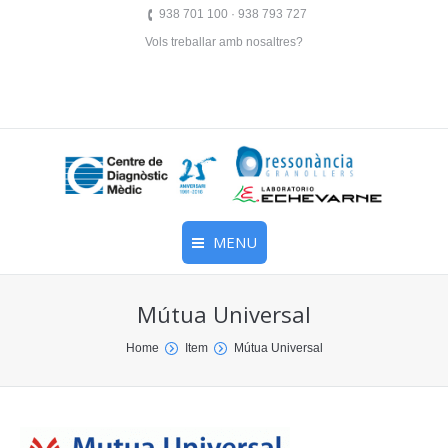
938 701 100 · 938 793 727
Vols treballar amb nosaltres?
MENU
Mútua Universal
You are here:
Home
Item
Mútua Universal