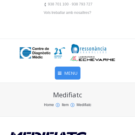
938 701 100 · 938 793 727
Vols treballar amb nosaltres?
MENU
Medifiatc
You are here:
Home
Item
Medifiatc