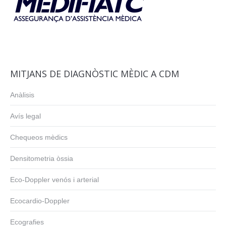
MITJANS DE DIAGNÒSTIC MÈDIC A CDM
Anàlisis
Avís legal
Chequeos mèdics
Densitometria òssia
Eco-Doppler venós i arterial
Ecocardio-Doppler
Ecografies